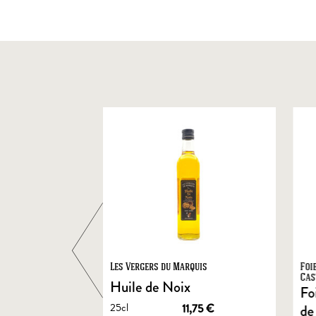
ts
Les Vergers du Marquis
Foi
Cas
Huile de Noix
Fo
25cl
1,90
€
11,75
€
de