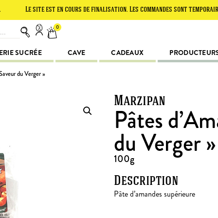
e site est en cours de finalisation. Les commandes sont temporairement su
0
ERIE SUCRÉE
CAVE
CADEAUX
PRODUCTEUR
Saveur du Verger »
Marzipan
Pâtes d’Am
du Verger »
100g
Description
Pâte d’amandes supérieure