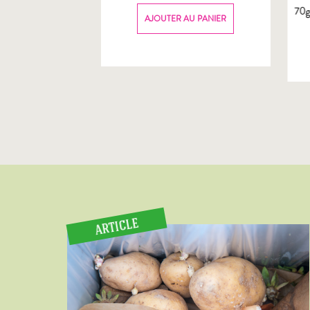
70
AU PANIER
AJOUTER AU PANIER
ARTICLE