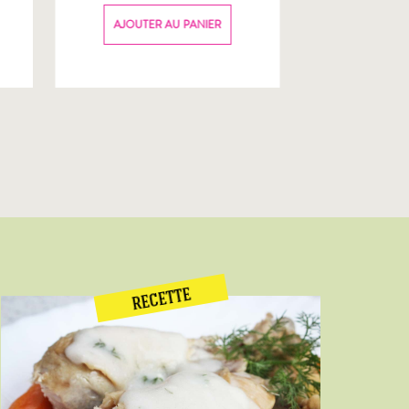
70g
AJOUTER AU PANIER
AJOUTER
RECETTE