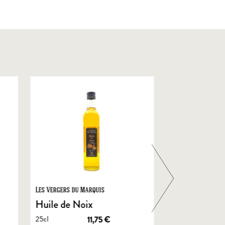
Les Vergers du Marquis
Foie Gras de Chal
Castelnau
Huile de Noix
Foie Gras En
25cl
11,75
€
de Canard