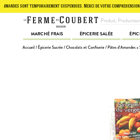
es sont temporairement suspendues. Merci de votre compréhension.
L
MARCHÉ FRAIS
ÉPICERIE SALÉE
ÉPIC
Accueil
/
Épicerie Sucrée
/
Chocolats et Confiserie
/ Pâtes d’Amandes « 