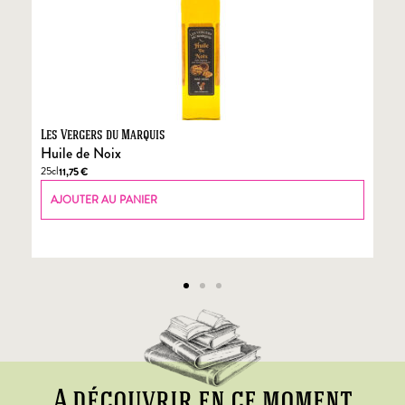
Les Vergers du Marquis
Fo
Huile de Noix
Fo
25cl
70
11,75
€
AJOUTER AU PANIER
A découvrir en ce moment