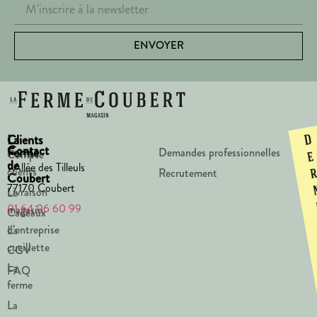
ENVOYER
La
Clients
D
Contact
Ferme
Demandes professionnelles
Compte
e
de
1 Allée des Tilleuls
clients
Recrutement
Coubert
77170 Coubert
Livraison
Le
01 64 06 60 99
magasin
Cadeaux
d’entreprise
La
cueillette
CGV
La
FAQ
ferme
La