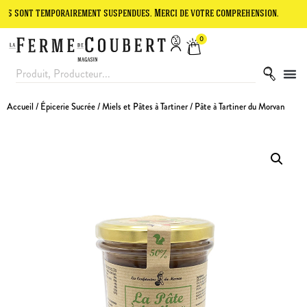
 temporairement suspendues. Merci de votre compréhension.
Le site 
0
Accueil
/
Épicerie Sucrée
/
Miels et Pâtes à Tartiner
/ Pâte à Tartiner du Morvan