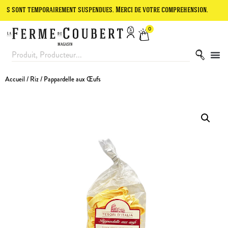
 temporairement suspendues. Merci de votre compréhension.
Le site 
0
Accueil
/
Riz
/ Pappardelle aux Œufs