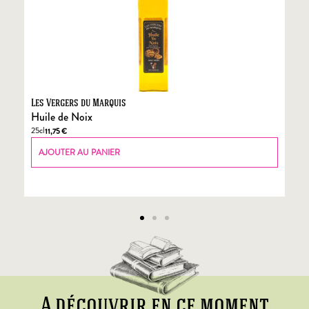
Les Vergers du Marquis
Fo
Huile de Noix
Fo
25cl
70
11,75
€
AJOUTER AU PANIER
A découvrir en ce moment