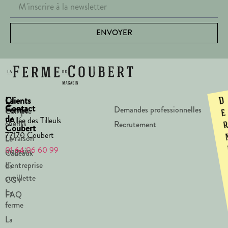
ENVOYER
La
Clients
D
Contact
Ferme
Demandes professionnelles
Compte
e
de
1 Allée des Tilleuls
clients
Recrutement
Coubert
77170 Coubert
Livraison
Le
01 64 06 60 99
magasin
Cadeaux
d’entreprise
La
cueillette
CGV
La
FAQ
ferme
La