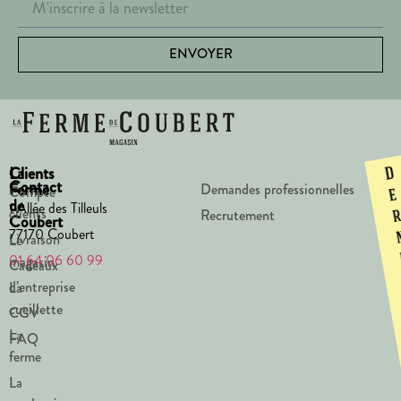
ENVOYER
La
Clients
D
Contact
Ferme
Demandes professionnelles
Compte
e
de
1 Allée des Tilleuls
clients
Recrutement
Coubert
77170 Coubert
Livraison
Le
01 64 06 60 99
magasin
Cadeaux
d’entreprise
La
cueillette
CGV
La
FAQ
ferme
La