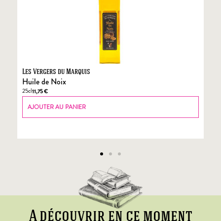
Les Vergers du Marquis
Fo
Huile de Noix
Fo
25cl
70
11,75
€
AJOUTER AU PANIER
A découvrir en ce moment