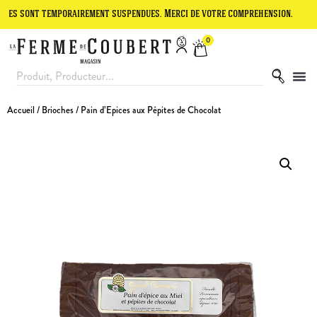
t temporairement suspendues. Merci de votre compréhension.
Le site
0
Accueil
/
Brioches
/ Pain d’Epices aux Pépites de Chocolat