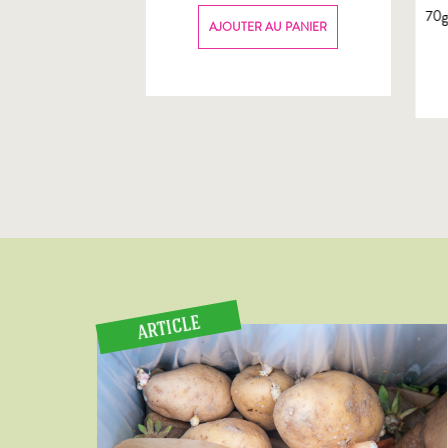
70
AU PANIER
AJOUTER AU PANIER
ARTICLE