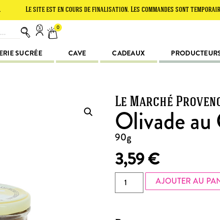
e site est en cours de finalisation. Les commandes sont temporairement su
0
ERIE SUCRÉE
CAVE
CADEAUX
PRODUCTEUR
Le Marché Proven
Olivade au
90g
3,59
€
AJOUTER AU PA