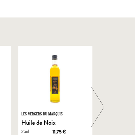
Les Vergers du Marquis
Foie Gras de Chal
Castelnau
Huile de Noix
Foie Gras En
25cl
11,75
€
de Canard