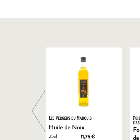
ts
Les Vergers du Marquis
Foi
Cas
Huile de Noix
Fo
25cl
1,90
€
11,75
€
de