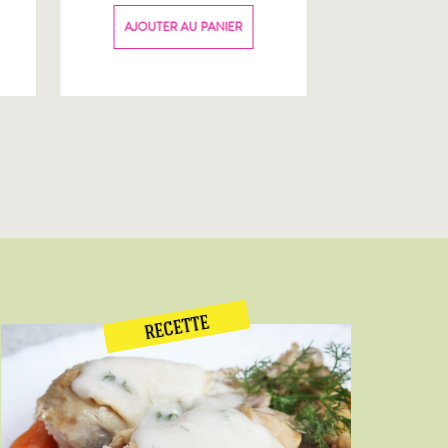
70g
AJOUTER AU PANIER
AJOUTER
RECETTE