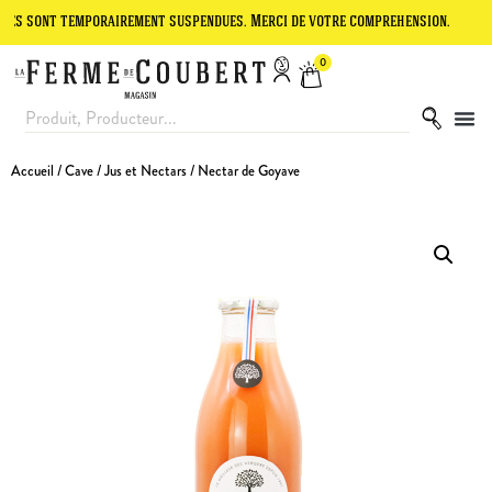
t temporairement suspendues. Merci de votre compréhension.
Le site
0
Accueil
/
Cave
/
Jus et Nectars
/ Nectar de Goyave