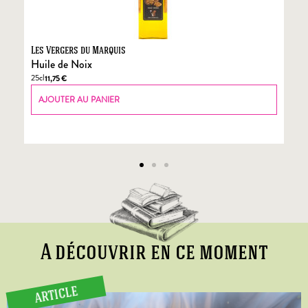
Les Vergers du Marquis
Fo
Huile de Noix
Fo
25cl
70
11,75
€
AJOUTER AU PANIER
A découvrir en ce moment
ARTICLE