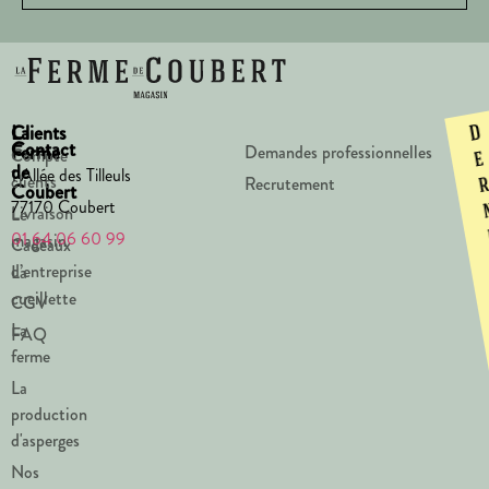
La
Clients
D
Contact
Ferme
Demandes professionnelles
Compte
e
de
1 Allée des Tilleuls
clients
Recrutement
Coubert
77170 Coubert
Livraison
Le
01 64 06 60 99
magasin
Cadeaux
d’entreprise
La
cueillette
CGV
La
FAQ
ferme
La
production
d'asperges
Nos