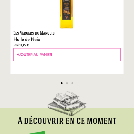
Les Vergers du Marquis
Fo
Huile de Noix
Fo
25cl
70
11,75
€
AJOUTER AU PANIER
A découvrir en ce moment