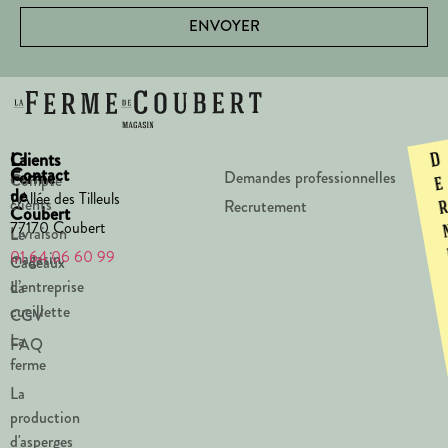
ENVOYER
La
Clients
D
Contact
Ferme
Demandes professionnelles
Compte
e
de
1 Allée des Tilleuls
clients
Recrutement
Coubert
77170 Coubert
Livraison
Le
01 64 06 60 99
magasin
Cadeaux
d’entreprise
La
cueillette
CGV
La
FAQ
ferme
La
production
d'asperges