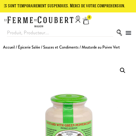
t temporairement suspendues. Merci de votre compréhension.
Le site
0
Accueil
/
Épicerie Salée
/
Sauces et Condiments
/ Moutarde au Poivre Vert