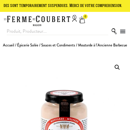
nt temporairement suspendues. Merci de votre compréhension.
Le sit
0
Accueil
/
Épicerie Salée
/
Sauces et Condiments
/ Moutarde à l’Ancienne Barbecue