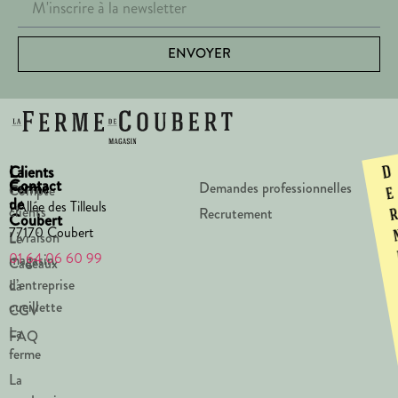
ENVOYER
La
Clients
D
Contact
Ferme
Demandes professionnelles
Compte
e
de
1 Allée des Tilleuls
clients
Recrutement
Coubert
77170 Coubert
Livraison
Le
01 64 06 60 99
magasin
Cadeaux
d’entreprise
La
cueillette
CGV
La
FAQ
ferme
La