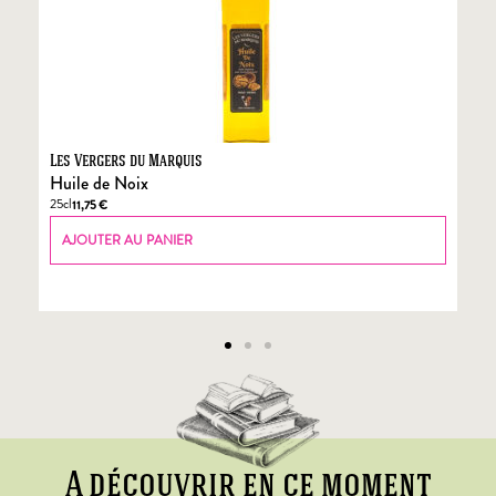
Les Vergers du Marquis
Fo
Huile de Noix
Fo
25cl
70
11,75
€
AJOUTER AU PANIER
A découvrir en ce moment