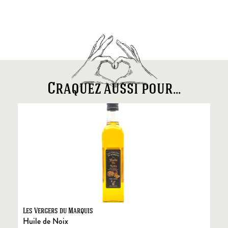
Craquez aussi pour...
Les Vergers du Marquis
Fo
Huile de Noix
Fo