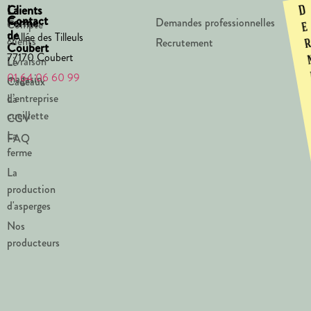
La
Clients
D
Contact
Ferme
Demandes professionnelles
Compte
e
de
1 Allée des Tilleuls
clients
Recrutement
Coubert
77170 Coubert
Livraison
Le
01 64 06 60 99
magasin
Cadeaux
d’entreprise
La
cueillette
CGV
La
FAQ
ferme
La
production
d'asperges
Nos
producteurs