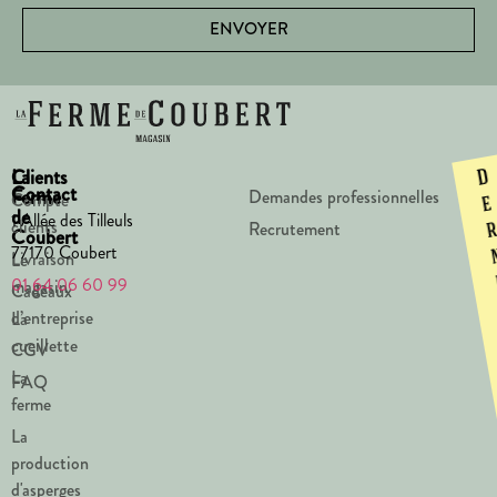
ENVOYER
La
Clients
D
Contact
Ferme
Demandes professionnelles
Compte
e
de
1 Allée des Tilleuls
clients
Recrutement
Coubert
77170 Coubert
Livraison
Le
01 64 06 60 99
magasin
Cadeaux
d’entreprise
La
cueillette
CGV
La
FAQ
ferme
La
production
d'asperges