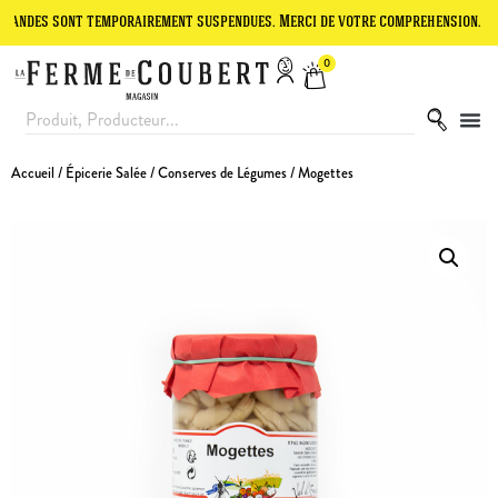
sont temporairement suspendues. Merci de votre compréhension.
Le s
0
Accueil
/
Épicerie Salée
/
Conserves de Légumes
/ Mogettes