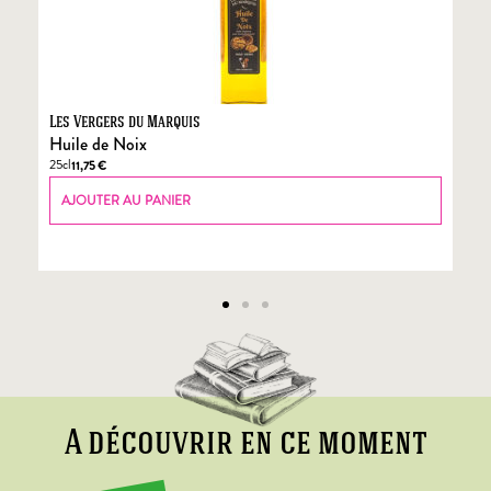
Les Vergers du Marquis
Fo
Huile de Noix
Fo
25cl
70
11,75
€
AJOUTER AU PANIER
A découvrir en ce moment