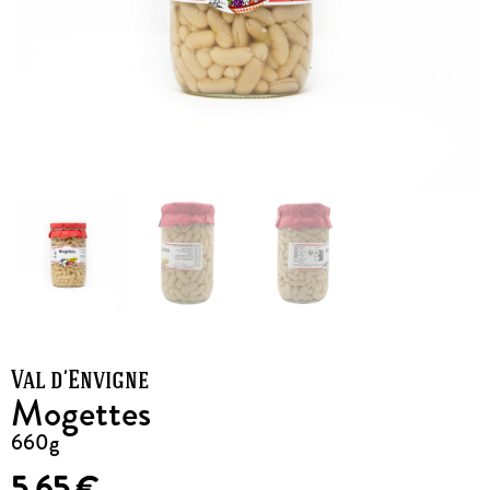
Val d’Envigne
Mogettes
660g
5,65
€