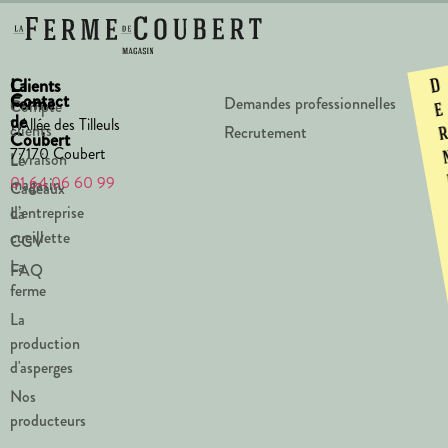
La
Clients
D
Contact
Ferme
Demandes professionnelles
Compte
e
de
1 Allée des Tilleuls
clients
Recrutement
Coubert
77170 Coubert
Livraison
Le
01 64 06 60 99
magasin
Cadeaux
d’entreprise
La
cueillette
CGV
La
FAQ
ferme
La
production
d'asperges
Nos
producteurs