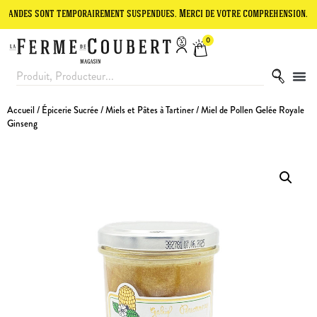
s sont temporairement suspendues. Merci de votre compréhension.
Le
0
Accueil
/
Épicerie Sucrée
/
Miels et Pâtes à Tartiner
/ Miel de Pollen Gelée Royale
Ginseng