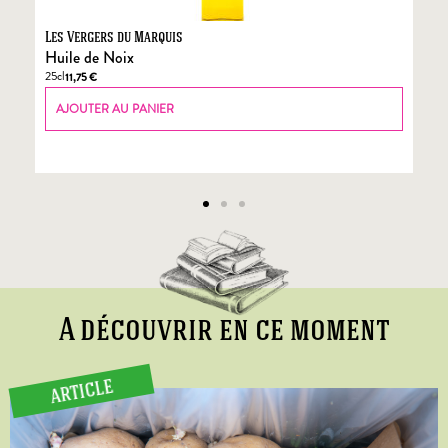
Les Vergers du Marquis
Fo
Huile de Noix
Fo
25cl
70
11,75
€
AJOUTER AU PANIER
A découvrir en ce moment
ARTICLE