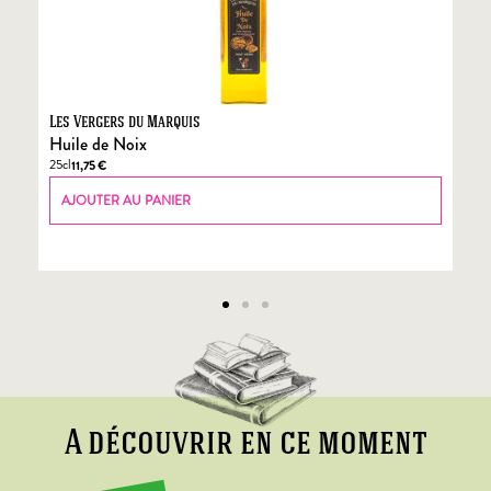
Les Vergers du Marquis
Fo
Huile de Noix
Fo
25cl
70
11,75
€
AJOUTER AU PANIER
A découvrir en ce moment