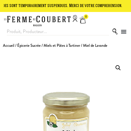
nt temporairement suspendues. Merci de votre compréhension.
Le sit
0
Accueil
/
Épicerie Sucrée
/
Miels et Pâtes à Tartiner
/ Miel de Lavande