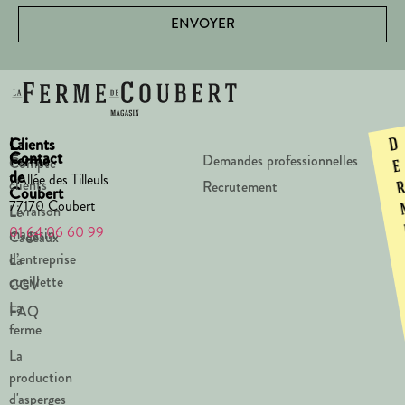
ENVOYER
La
Clients
D
Contact
Ferme
Demandes professionnelles
Compte
e
de
1 Allée des Tilleuls
clients
Recrutement
Coubert
77170 Coubert
Livraison
Le
01 64 06 60 99
magasin
Cadeaux
d’entreprise
La
cueillette
CGV
La
FAQ
ferme
La
production
d'asperges