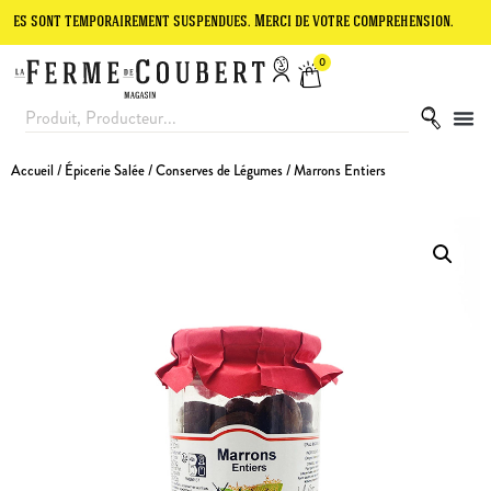
t temporairement suspendues. Merci de votre compréhension.
Le site
0
Accueil
/
Épicerie Salée
/
Conserves de Légumes
/ Marrons Entiers