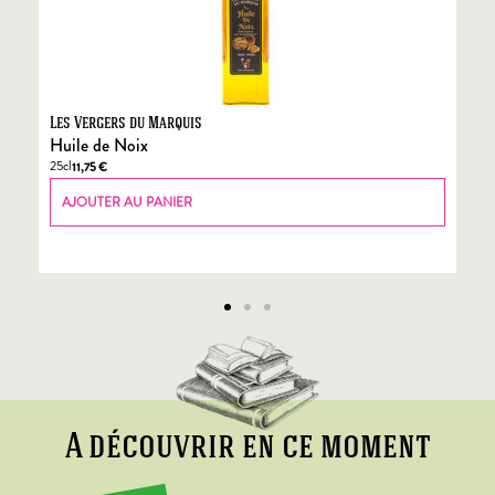
Les Vergers du Marquis
Fo
Huile de Noix
Fo
25cl
70
11,75
€
AJOUTER AU PANIER
A découvrir en ce moment