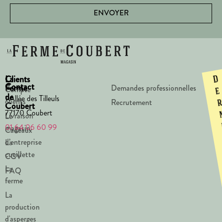
ENVOYER
La
Clients
D
Contact
Ferme
Demandes professionnelles
Compte
e
de
1 Allée des Tilleuls
clients
Recrutement
Coubert
77170 Coubert
Livraison
Le
01 64 06 60 99
magasin
Cadeaux
d’entreprise
La
cueillette
CGV
La
FAQ
ferme
La
production
d'asperges