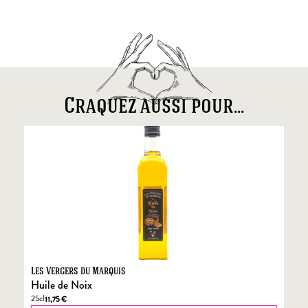
Craquez aussi pour...
Les Vergers du Marquis
Fo
Huile de Noix
Fo
25cl
70
11,75
€