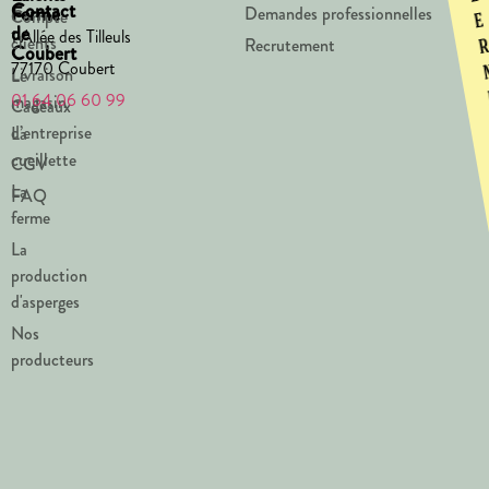
Contact
Ferme
Demandes professionnelles
Compte
e
de
1 Allée des Tilleuls
clients
Recrutement
Coubert
77170 Coubert
Livraison
Le
01 64 06 60 99
magasin
Cadeaux
d’entreprise
La
cueillette
CGV
La
FAQ
ferme
La
production
d'asperges
Nos
producteurs