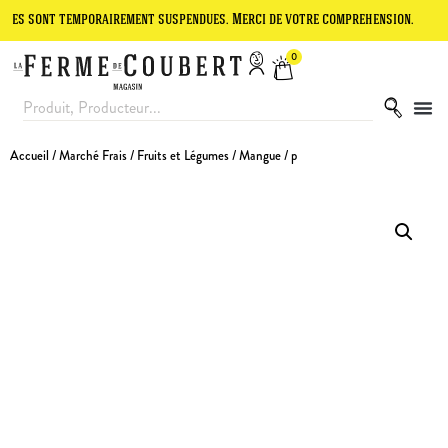
t temporairement suspendues. Merci de votre compréhension.
Le site
0
Accueil
/
Marché Frais
/
Fruits et Légumes
/ Mangue / p