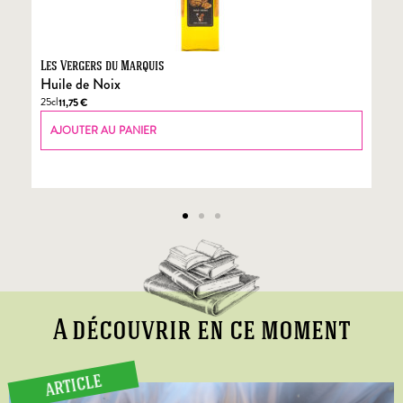
Les Vergers du Marquis
Fo
Huile de Noix
Fo
25cl
70
11,75
€
AJOUTER AU PANIER
A découvrir en ce moment
ARTICLE