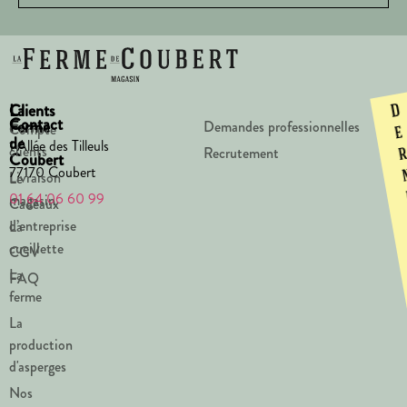
La
Clients
D
Contact
Ferme
Demandes professionnelles
Compte
e
de
1 Allée des Tilleuls
clients
Recrutement
Coubert
77170 Coubert
Livraison
Le
01 64 06 60 99
magasin
Cadeaux
d’entreprise
La
cueillette
CGV
La
FAQ
ferme
La
production
d'asperges
Nos