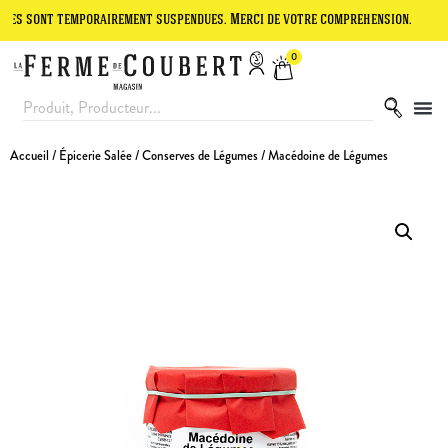
t temporairement suspendues. Merci de votre compréhension.
Le site
0
Accueil
/
Épicerie Salée
/
Conserves de Légumes
/ Macédoine de Légumes