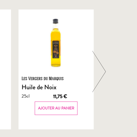
Les Vergers du Marquis
Foie Gras de Chal
Castelnau
Huile de Noix
Foie Gras En
25cl
11,75
€
de Canard
70g
AJOUTER AU PANIER
AJOUTER