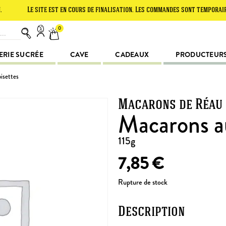
Le site est en cours de finalisation. Les commandes sont temporairement 
0
ERIE SUCRÉE
CAVE
CADEAUX
PRODUCTEUR
isettes
Macarons de Réau
Macarons a
115g
7,85
€
Rupture de stock
Description