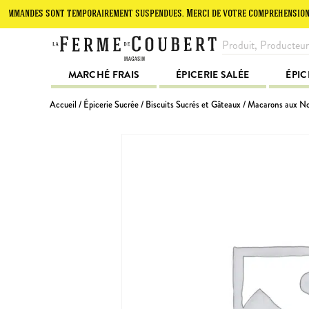
andes sont temporairement suspendues. Merci de votre compréhension.
MARCHÉ FRAIS
ÉPICERIE SALÉE
ÉPIC
Accueil
/
Épicerie Sucrée
/
Biscuits Sucrés et Gâteaux
/ Macarons aux No