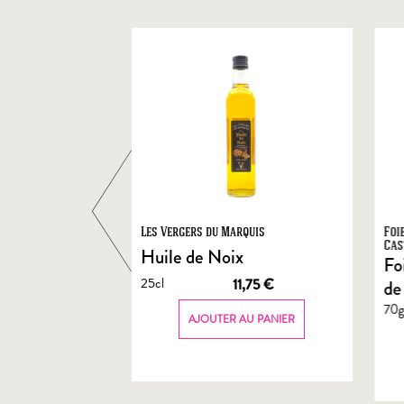
ts
Les Vergers du Marquis
Foi
Cas
Huile de Noix
Fo
25cl
1,90
€
11,75
€
de
70
AU PANIER
AJOUTER AU PANIER