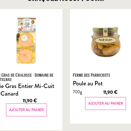
e Gras de Chalosse - Domaine de
Ferme des Parrichets
telnau
Poule au Pot
ie Gras Entier Mi-Cuit
700g
11,90
€
 Canard
g
11,90
€
AJOUTER AU PANIER
AJOUTER AU PANIER