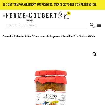
t temporairement suspendues. Merci de votre compréhension.
Le site
0
Accueil
/
Épicerie Salée
/
Conserves de Légumes
/ Lentilles à la Graisse d’Oie