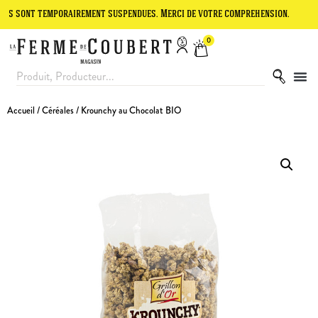
 temporairement suspendues. Merci de votre compréhension.
Le site 
0
Accueil
/
Céréales
/ Krounchy au Chocolat BIO