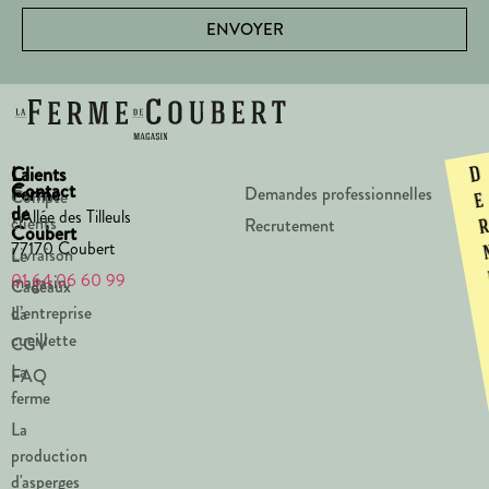
ENVOYER
La
Clients
D
Contact
Ferme
Demandes professionnelles
Compte
e
de
1 Allée des Tilleuls
clients
Recrutement
Coubert
77170 Coubert
Livraison
Le
01 64 06 60 99
magasin
Cadeaux
d’entreprise
La
cueillette
CGV
La
FAQ
ferme
La
production
d'asperges