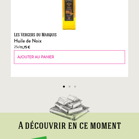
Les Vergers du Marquis
Fo
Huile de Noix
Fo
25cl
70
11,75
€
AJOUTER AU PANIER
A découvrir en ce moment