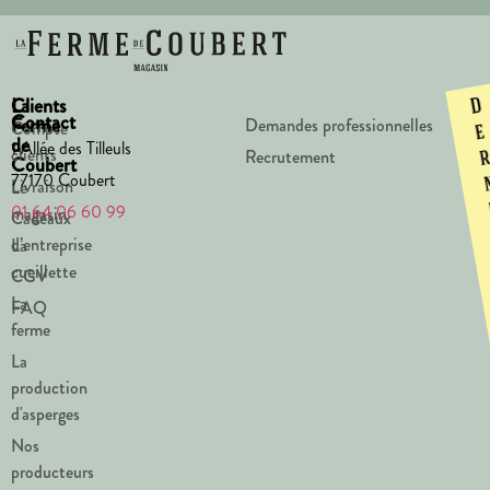
La
Clients
D
Contact
Ferme
Demandes professionnelles
Compte
e
de
1 Allée des Tilleuls
clients
Recrutement
Coubert
77170 Coubert
Livraison
Le
01 64 06 60 99
magasin
Cadeaux
d’entreprise
La
cueillette
CGV
La
FAQ
ferme
La
production
d'asperges
Nos
producteurs