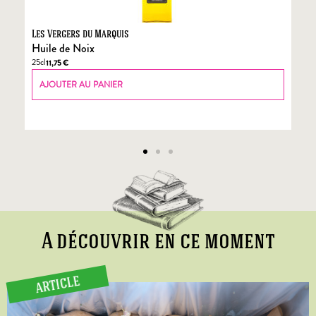
Les Vergers du Marquis
Fo
Huile de Noix
Fo
25cl
70
11,75
€
AJOUTER AU PANIER
A découvrir en ce moment
ARTICLE