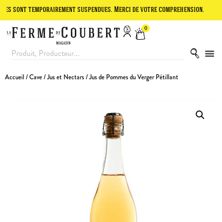
t temporairement suspendues. Merci de votre compréhension.
Le site
0
Accueil
/
Cave
/
Jus et Nectars
/ Jus de Pommes du Verger Pétillant