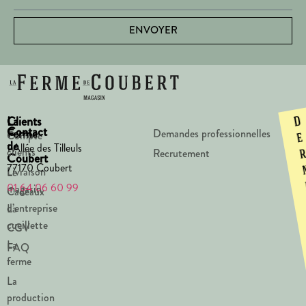
ENVOYER
La
Clients
D
Contact
Ferme
Demandes professionnelles
Compte
e
de
1 Allée des Tilleuls
clients
Recrutement
Coubert
77170 Coubert
Livraison
Le
01 64 06 60 99
magasin
Cadeaux
d’entreprise
La
cueillette
CGV
La
FAQ
ferme
La
production