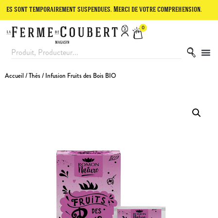
t temporairement suspendues. Merci de votre compréhension.
Le site
0
Accueil
/
Thés
/ Infusion Fruits des Bois BIO