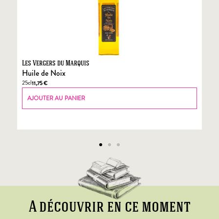
Les Vergers du Marquis
Fo
Huile de Noix
Fo
25cl
70
11,75
€
AJOUTER AU PANIER
A découvrir en ce moment