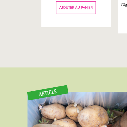
70
AU PANIER
AJOUTER AU PANIER
ARTICLE