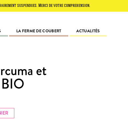
t suspendues. Merci de votre compréhension.
S
LA FERME DE COUBERT
ACTUALITÉS
urcuma et
 BIO
NIER