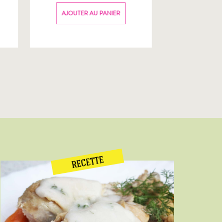
70g
AJOUTER AU PANIER
AJOUTER
RECETTE