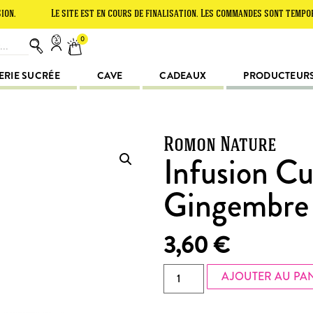
Le site est en cours de finalisation. Les commandes sont temporairemen
0
ERIE SUCRÉE
CAVE
CADEAUX
PRODUCTEUR
Romon Nature
Infusion C
Gingembre
3,60
€
AJOUTER AU PA