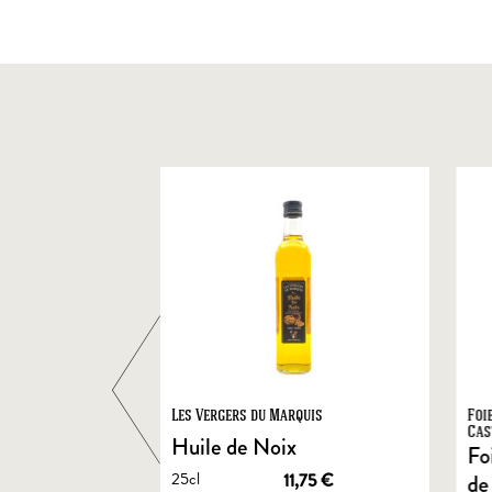
ts
Les Vergers du Marquis
Foi
Cas
Huile de Noix
Fo
25cl
1,90
€
11,75
€
de