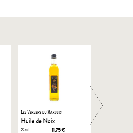
Les Vergers du Marquis
Foie Gras de Chal
Castelnau
Huile de Noix
Foie Gras En
25cl
11,75
€
de Canard