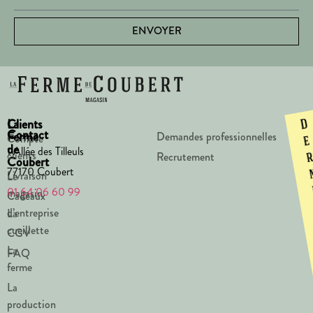
ENVOYER
La
Clients
D
Contact
Ferme
Demandes professionnelles
Compte
e
de
1 Allée des Tilleuls
clients
Recrutement
Coubert
77170 Coubert
Livraison
Le
01 64 06 60 99
magasin
Cadeaux
d’entreprise
La
cueillette
CGV
La
FAQ
ferme
La
production