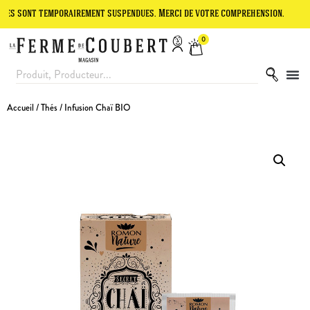
 temporairement suspendues. Merci de votre compréhension.
Le site 
0
Accueil
/
Thés
/ Infusion Chaï BIO