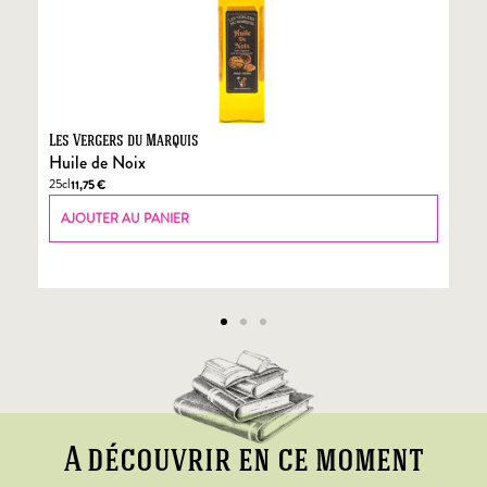
Les Vergers du Marquis
Fo
Huile de Noix
Fo
25cl
70
11,75
€
AJOUTER AU PANIER
A découvrir en ce moment