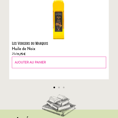
Les Vergers du Marquis
Fo
Huile de Noix
Fo
25cl
70
11,75
€
AJOUTER AU PANIER