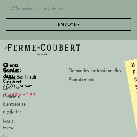
ENVOYER
La
Clients
D
Contact
Ferme
Demandes professionnelles
Compte
e
de
1 Allée des Tilleuls
clients
Recrutement
Coubert
77170 Coubert
Livraison
Le
01 64 06 60 99
magasin
Cadeaux
d’entreprise
La
cueillette
CGV
La
FAQ
ferme
La