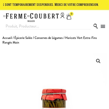
 temporairement suspendues. Merci de votre compréhension.
Le site 
0
Accueil
/
Épicerie Salée
/
Conserves de Légumes
/ Haricots Vert Extra-Fins
Rangés Main