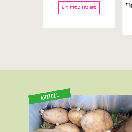
70
AU PANIER
AJOUTER AU PANIER
ARTICLE