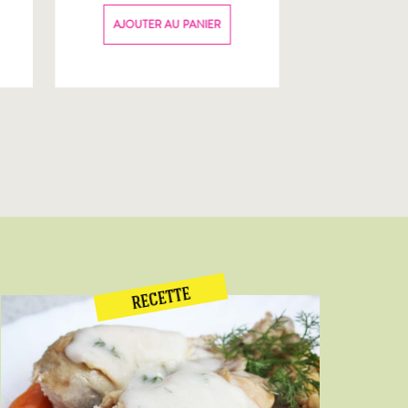
70g
AJOUTER AU PANIER
AJOUTER
RECETTE