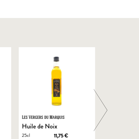
Les Vergers du Marquis
Foie Gras de Chal
Castelnau
Huile de Noix
Foie Gras En
25cl
11,75
€
de Canard