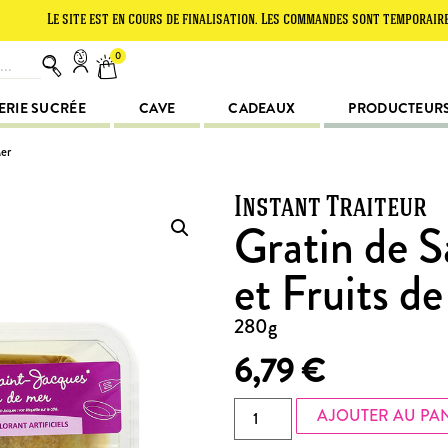
 site est en cours de finalisation. Les commandes sont temporairement sus
0
ERIE SUCRÉE
CAVE
CADEAUX
PRODUCTEUR
Mer
Instant Traiteur
Gratin de S
et Fruits d
280g
6,79
€
AJOUTER AU PA