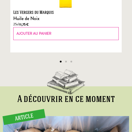
Les Vergers du Marquis
Fo
Huile de Noix
Fo
25cl
70
11,75
€
AJOUTER AU PANIER
A découvrir en ce moment
ARTICLE