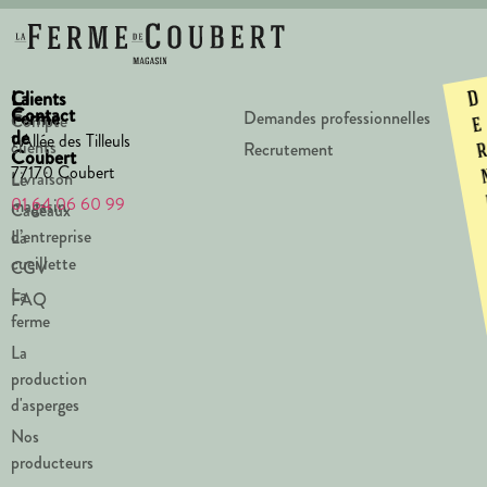
La
Clients
D
Contact
Ferme
Demandes professionnelles
Compte
e
de
1 Allée des Tilleuls
clients
Recrutement
Coubert
77170 Coubert
Livraison
Le
01 64 06 60 99
magasin
Cadeaux
d’entreprise
La
cueillette
CGV
La
FAQ
ferme
La
production
d'asperges
Nos
producteurs