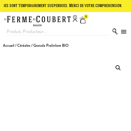
ont temporairement suspendues. Merci de votre compréhension.
Le si
0
Accueil
/
Céréales
/ Granola Pralinlove BIO