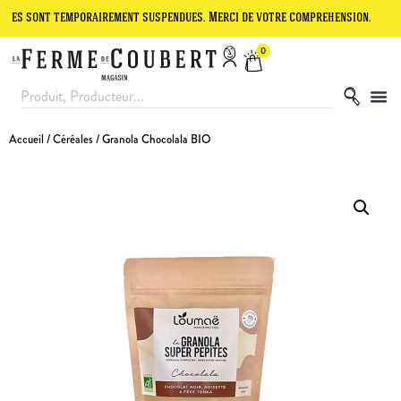
nt temporairement suspendues. Merci de votre compréhension.
Le sit
0
Accueil
/
Céréales
/ Granola Chocolala BIO