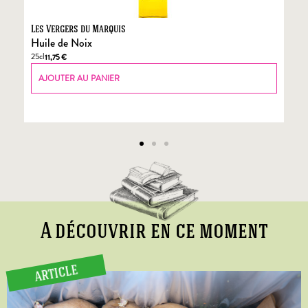
Les Vergers du Marquis
Fo
Huile de Noix
Fo
25cl
70
11,75
€
AJOUTER AU PANIER
A découvrir en ce moment
ARTICLE