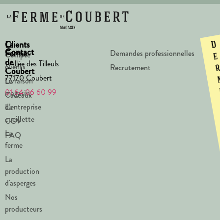
La
Clients
D
Contact
Ferme
Demandes professionnelles
Compte
e
de
1 Allée des Tilleuls
clients
Recrutement
Coubert
77170 Coubert
Livraison
Le
01 64 06 60 99
magasin
Cadeaux
d’entreprise
La
cueillette
CGV
La
FAQ
ferme
La
production
d'asperges
Nos
producteurs