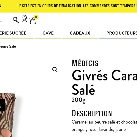
Le site est en cours de finalisation. Les commandes sont temporairement su
0
ERIE SUCRÉE
CAVE
CADEAUX
PRODUCTEUR
eurre Salé
Médicis
Givrés Car
Salé
200g
Description
Caramel au beurre salé et chocolat 
oranger, rose, lavande, jaune