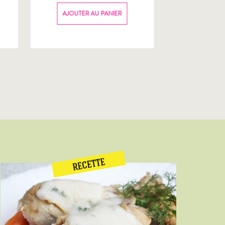
70g
AJOUTER AU PANIER
AJOUTER
RECETTE