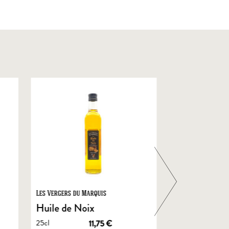
Les Vergers du Marquis
Foie Gras de Chal
Castelnau
Huile de Noix
Foie Gras En
25cl
11,75
€
de Canard