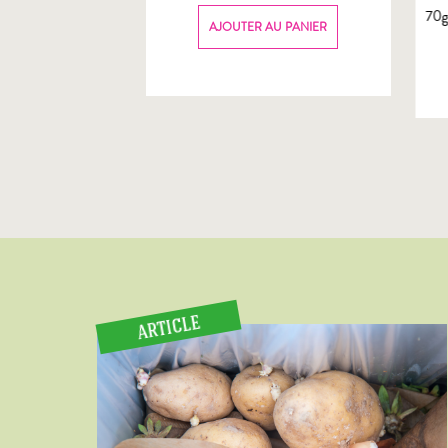
70
AU PANIER
AJOUTER AU PANIER
ARTICLE