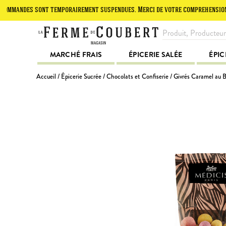
des sont temporairement suspendues. Merci de votre compréhension.
MARCHÉ FRAIS
ÉPICERIE SALÉE
ÉPIC
Accueil
/
Épicerie Sucrée
/
Chocolats et Confiserie
/ Givrés Caramel au B