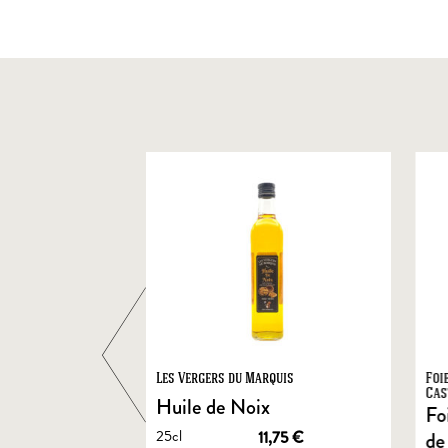
ts
Les Vergers du Marquis
Foi
Cas
Huile de Noix
Fo
25cl
1,90
€
11,75
€
de