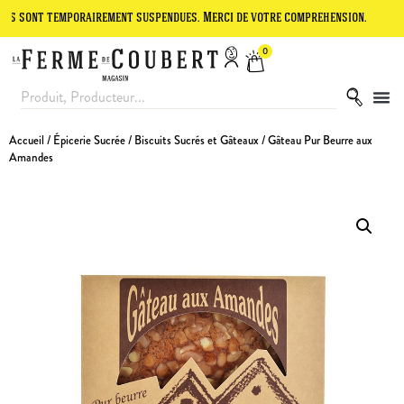
temporairement suspendues. Merci de votre compréhension.
Le site e
0
Accueil
/
Épicerie Sucrée
/
Biscuits Sucrés et Gâteaux
/ Gâteau Pur Beurre aux
Amandes