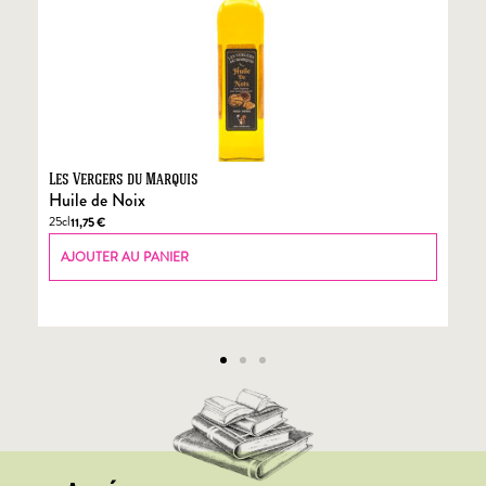
Les Vergers du Marquis
Fo
Huile de Noix
Fo
25cl
70
11,75
€
AJOUTER AU PANIER