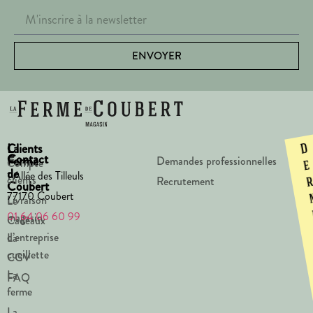
ENVOYER
La
Clients
D
Contact
Ferme
Demandes professionnelles
Compte
e
de
1 Allée des Tilleuls
clients
Recrutement
Coubert
77170 Coubert
Livraison
Le
01 64 06 60 99
magasin
Cadeaux
d’entreprise
La
cueillette
CGV
La
FAQ
ferme
La