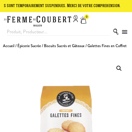
 temporairement suspendues. Merci de votre compréhension.
Le site 
0
Accueil
/
Épicerie Sucrée
/
Biscuits Sucrés et Gâteaux
/ Galettes Fines en Coffret