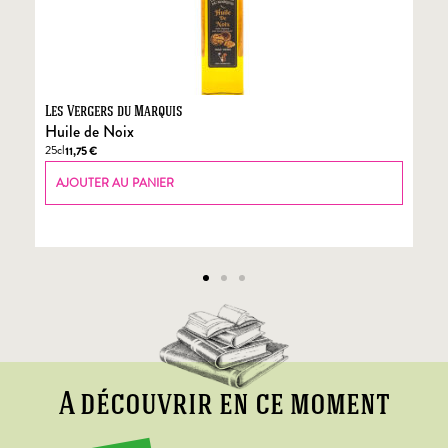
Les Vergers du Marquis
Fo
Huile de Noix
Fo
25cl
70
11,75
€
AJOUTER AU PANIER
A découvrir en ce moment