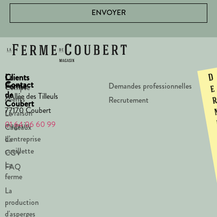
ENVOYER
La
Clients
D
Contact
Ferme
Demandes professionnelles
Compte
e
de
1 Allée des Tilleuls
clients
Recrutement
Coubert
77170 Coubert
Livraison
Le
01 64 06 60 99
magasin
Cadeaux
d’entreprise
La
cueillette
CGV
La
FAQ
ferme
La
production
d'asperges