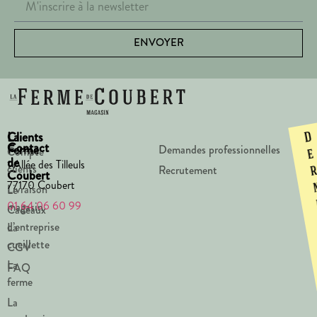
ENVOYER
La
Clients
D
Contact
Ferme
Demandes professionnelles
Compte
e
de
1 Allée des Tilleuls
clients
Recrutement
Coubert
77170 Coubert
Livraison
Le
01 64 06 60 99
magasin
Cadeaux
d’entreprise
La
cueillette
CGV
La
FAQ
ferme
La