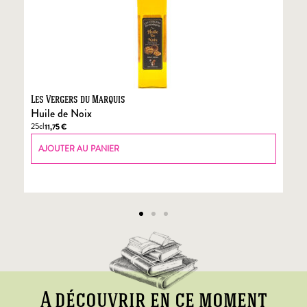
Les Vergers du Marquis
Fo
Huile de Noix
Fo
25cl
70
11,75
€
AJOUTER AU PANIER
A découvrir en ce moment