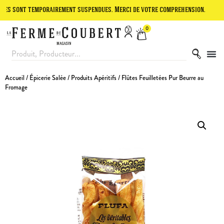
 temporairement suspendues. Merci de votre compréhension.
Le site 
0
Accueil
/
Épicerie Salée
/
Produits Apéritifs
/ Flûtes Feuilletées Pur Beurre au
Fromage