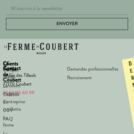
ENVOYER
La
Clients
D
Contact
Ferme
Demandes professionnelles
Compte
e
de
1 Allée des Tilleuls
clients
Recrutement
Coubert
77170 Coubert
Livraison
Le
01 64 06 60 99
magasin
Cadeaux
d’entreprise
La
cueillette
CGV
La
FAQ
ferme
La