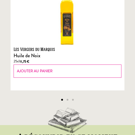
Les Vergers du Marquis
Fo
Huile de Noix
Fo
25cl
70
11,75
€
AJOUTER AU PANIER