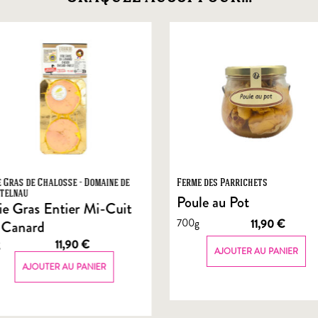
e Gras de Chalosse - Domaine de
Ferme des Parrichets
telnau
Poule au Pot
ie Gras Entier Mi-Cuit
700g
11,90
€
 Canard
g
11,90
€
AJOUTER AU PANIER
AJOUTER AU PANIER