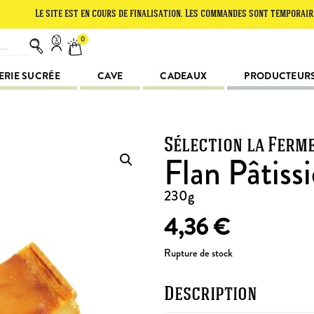
e site est en cours de finalisation. Les commandes sont temporairement su
0
ERIE SUCRÉE
CAVE
CADEAUX
PRODUCTEUR
Sélection la Ferm
Flan Pâtiss
230g
4,36
€
Rupture de stock
Description