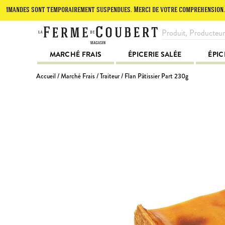
es sont temporairement suspendues. Merci de votre compréhension.
L
MARCHÉ FRAIS
ÉPICERIE SALÉE
ÉPIC
Accueil
/
Marché Frais
/
Traiteur
/ Flan Pâtissier Part 230g