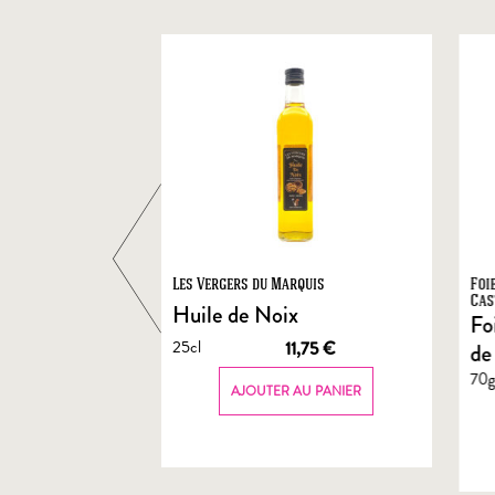
ts
Les Vergers du Marquis
Foi
Cas
Huile de Noix
Fo
25cl
1,90
€
11,75
€
de
70
AU PANIER
AJOUTER AU PANIER