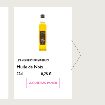
Les Vergers du Marquis
Foie Gras de Chal
Castelnau
Huile de Noix
Foie Gras En
25cl
11,75
€
de Canard
70g
AJOUTER AU PANIER
AJOUTER