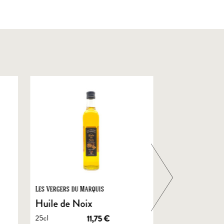
Les Vergers du Marquis
Foie Gras de Chal
Castelnau
Huile de Noix
Foie Gras En
25cl
11,75
€
de Canard