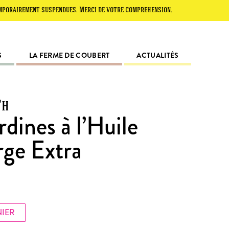
ment suspendues. Merci de votre compréhension.
S
LA FERME DE COUBERT
ACTUALITÉS
'h
rdines à l’Huile
rge Extra
NIER