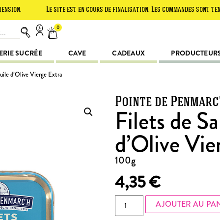
Le site est en cours de finalisation. Les commandes sont temporaire
0
ERIE SUCRÉE
CAVE
CADEAUX
PRODUCTEUR
Huile d’Olive Vierge Extra
Pointe de Penmarc
Filets de Sa
d’Olive Vie
100g
4,35
€
AJOUTER AU PA