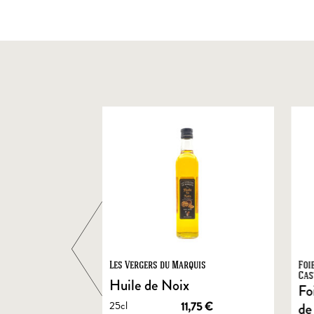
ts
Les Vergers du Marquis
Foi
Cas
Huile de Noix
Fo
25cl
1,90
€
11,75
€
de