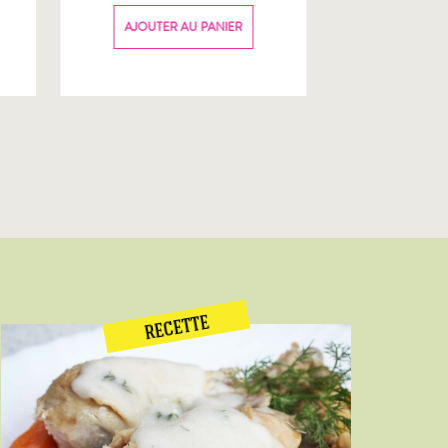
70g
AJOUTER AU PANIER
AJOUTER
RECETTE