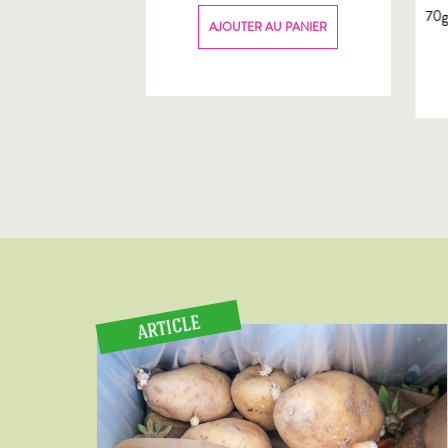
70
AU PANIER
AJOUTER AU PANIER
ARTICLE