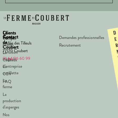
La
Clients
D
Contact
Ferme
Demandes professionnelles
Compte
e
de
1 Allée des Tilleuls
clients
Recrutement
Coubert
77170 Coubert
Livraison
Le
01 64 06 60 99
magasin
Cadeaux
d’entreprise
La
cueillette
CGV
La
FAQ
ferme
La
production
d'asperges
Nos