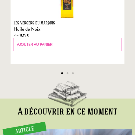
Les Vergers du Marquis
Fo
Huile de Noix
Fo
25cl
70
11,75
€
AJOUTER AU PANIER
A découvrir en ce moment
ARTICLE