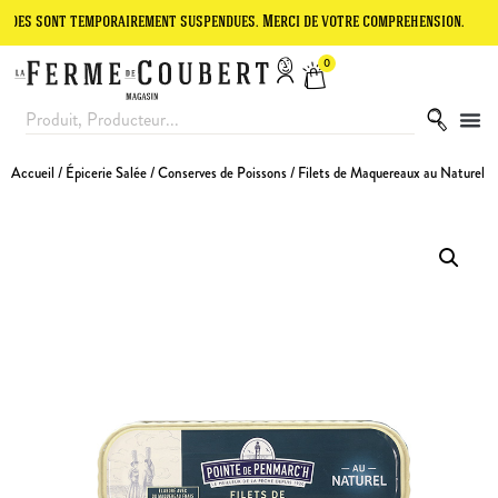
nt temporairement suspendues. Merci de votre compréhension.
Le sit
0
Accueil
/
Épicerie Salée
/
Conserves de Poissons
/ Filets de Maquereaux au Naturel