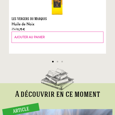
Les Vergers du Marquis
Fo
Huile de Noix
Fo
25cl
70
11,75
€
AJOUTER AU PANIER
A découvrir en ce moment
ARTICLE