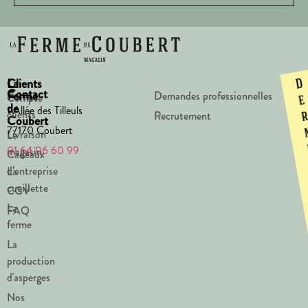
La
Clients
D
Contact
Ferme
Demandes professionnelles
Compte
e
de
1 Allée des Tilleuls
clients
Recrutement
Coubert
77170 Coubert
Livraison
Le
01 64 06 60 99
magasin
Cadeaux
d’entreprise
La
cueillette
CGV
La
FAQ
ferme
La
production
d'asperges
Nos