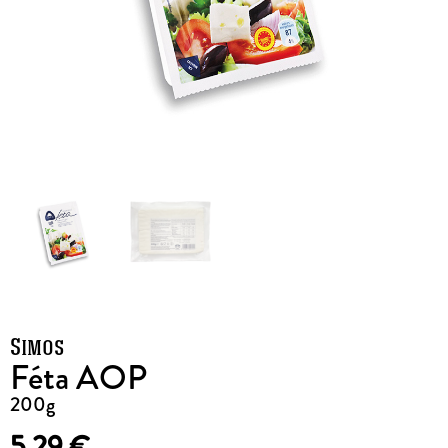
Simos
Féta AOP
200g
5,29
€