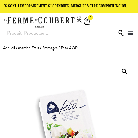
t temporairement suspendues. Merci de votre compréhension.
Le site
0
Accueil
/
Marché Frais
/
Fromages
/ Féta AOP