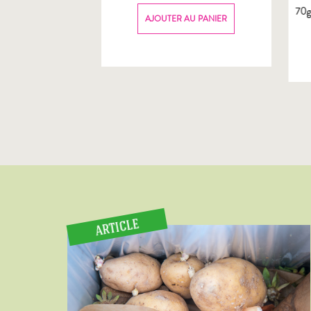
70
AU PANIER
AJOUTER AU PANIER
ARTICLE