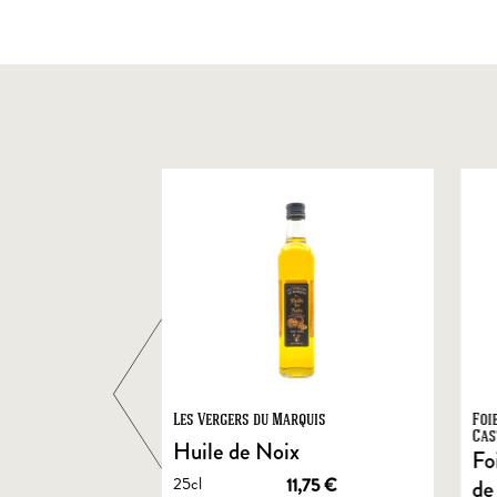
ts
Les Vergers du Marquis
Foi
Cas
Huile de Noix
Fo
25cl
1,90
€
11,75
€
de