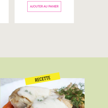
70g
AJOUTER AU PANIER
AJOUTER
RECETTE