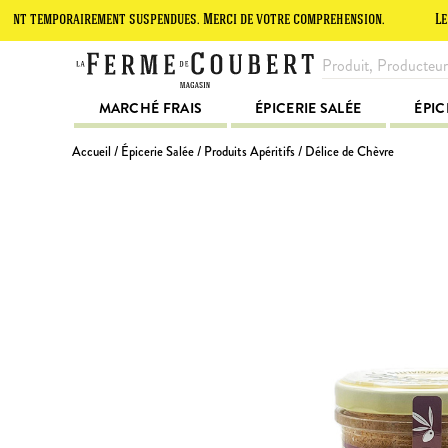
porairement suspendues. Merci de votre compréhension.
Le site est 
MARCHÉ FRAIS
ÉPICERIE SALÉE
ÉPIC
Accueil
/
Épicerie Salée
/
Produits Apéritifs
/ Délice de Chèvre