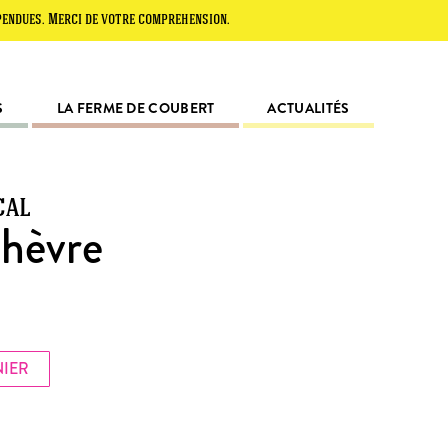
erci de votre compréhension.
S
LA FERME DE COUBERT
ACTUALITÉS
cal
Chèvre
NIER