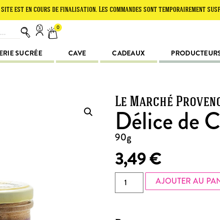
en cours de finalisation. Les commandes sont temporairement suspendues. M
0
ERIE SUCRÉE
CAVE
CADEAUX
PRODUCTEUR
Le Marché Proven
Délice de 
90g
3,49
€
AJOUTER AU PA