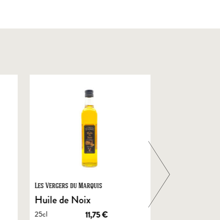
Les Vergers du Marquis
Foie Gras de Chal
Castelnau
Huile de Noix
Foie Gras En
25cl
11,75
€
de Canard