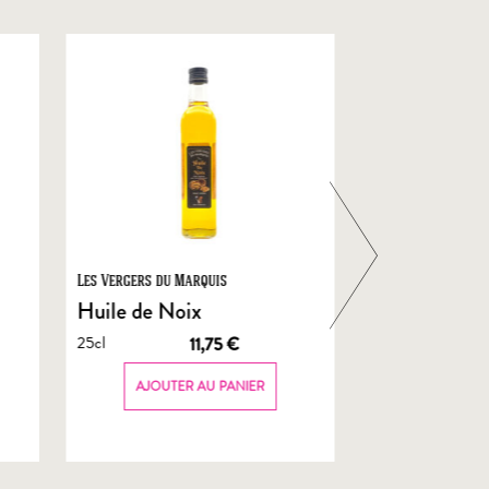
Les Vergers du Marquis
Foie Gras de Chal
Castelnau
Huile de Noix
Foie Gras En
25cl
11,75
€
de Canard
70g
AJOUTER AU PANIER
AJOUTER