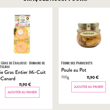
e Gras de Chalosse - Domaine de
Ferme des Parrichets
telnau
Poule au Pot
ie Gras Entier Mi-Cuit
700g
11,90
€
 Canard
g
11,90
€
AJOUTER AU PANIER
AJOUTER AU PANIER