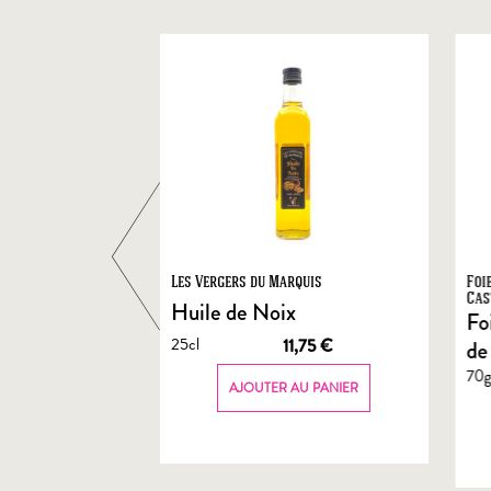
ts
Les Vergers du Marquis
Foi
Cas
Huile de Noix
Fo
25cl
1,90
€
11,75
€
de
70
AU PANIER
AJOUTER AU PANIER