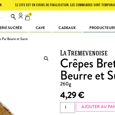
Le site est en cours de finalisation. Les commandes sont temporairement 
0
ERIE SUCRÉE
CAVE
CADEAUX
PRODUCTEUR
 Pur Beurre et Sucre
La Tremevenoise
Crêpes Bre
Beurre et S
260g
4,29
€
AJOUTER AU PA