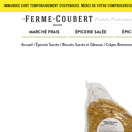
andes sont temporairement suspendues. Merci de votre compréhension.
MARCHÉ FRAIS
ÉPICERIE SALÉE
ÉPIC
Accueil
/
Épicerie Sucrée
/
Biscuits Sucrés et Gâteaux
/ Crêpes Bretonnes