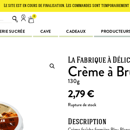
 est en cours de finalisation. Les commandes sont temporairement suspendu
0
ERIE SUCRÉE
CAVE
CADEAUX
PRODUCTEUR
La Fabrique à Déli
Crème à Br
130g
2,79
€
Rupture de stock
Description
Crème fraîche fermière Bleu Blanc 