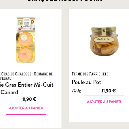
e Gras de Chalosse - Domaine de
Ferme des Parrichets
telnau
Poule au Pot
ie Gras Entier Mi-Cuit
700g
11,90
€
 Canard
g
11,90
€
AJOUTER AU PANIER
AJOUTER AU PANIER