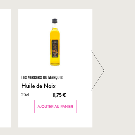
Les Vergers du Marquis
Foie Gras de Chal
Castelnau
Huile de Noix
Foie Gras En
25cl
11,75
€
de Canard
70g
AJOUTER AU PANIER
AJOUTER