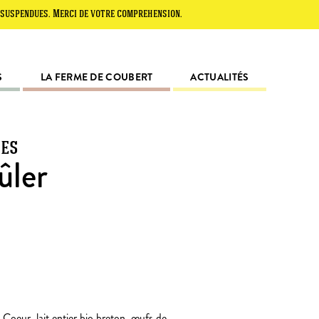
es. Merci de votre compréhension.
S
LA FERME DE COUBERT
ACTUALITÉS
ces
ûler
Coeur, lait entier bio breton, œufs de