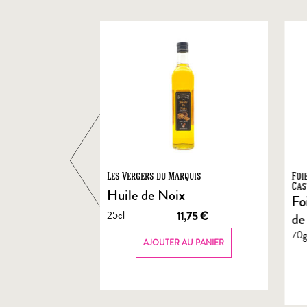
ts
Les Vergers du Marquis
Foi
Cas
Huile de Noix
Fo
25cl
1,90
€
11,75
€
de
70
AU PANIER
AJOUTER AU PANIER