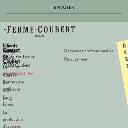
ENVOYER
La
Clients
D
Contact
Ferme
Demandes professionnelles
Compte
e
de
1 Allée des Tilleuls
clients
Recrutement
Coubert
77170 Coubert
Livraison
Le
01 64 06 60 99
magasin
Cadeaux
d’entreprise
La
cueillette
CGV
La
FAQ
ferme
La
production
d'asperges