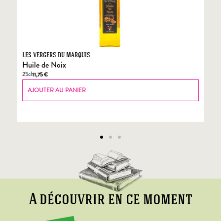
Les Vergers du Marquis
Fo
Huile de Noix
Fo
25cl
70
11,75
€
AJOUTER AU PANIER
A découvrir en ce moment