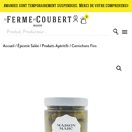
es sont temporairement suspendues. Merci de votre compréhension.
L
0
Accueil
/
Épicerie Salée
/
Produits Apéritifs
/ Cornichons Fins