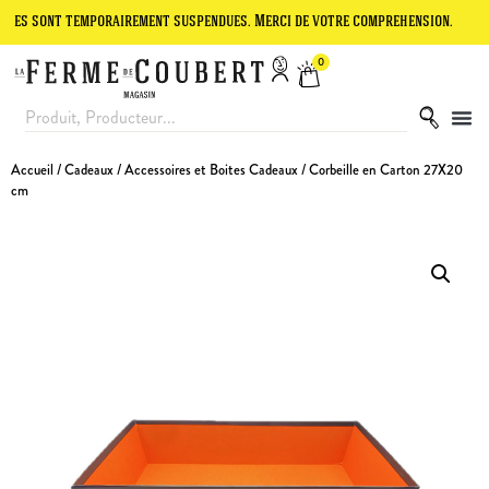
t temporairement suspendues. Merci de votre compréhension.
Le site
0
Accueil
/
Cadeaux
/
Accessoires et Boites Cadeaux
/ Corbeille en Carton 27X20
cm