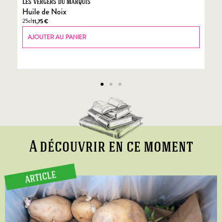
Les Vergers du Marquis
Fo
Huile de Noix
Fo
25cl
70
11,75
€
AJOUTER AU PANIER
A découvrir en ce moment
ARTICLE