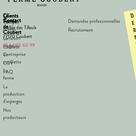
La
Clients
D
Contact
Ferme
Demandes professionnelles
Compte
e
de
1 Allée des Tilleuls
clients
Recrutement
Coubert
77170 Coubert
Livraison
Le
01 64 06 60 99
magasin
Cadeaux
d’entreprise
La
cueillette
CGV
La
FAQ
ferme
La
production
d'asperges
Nos
producteurs