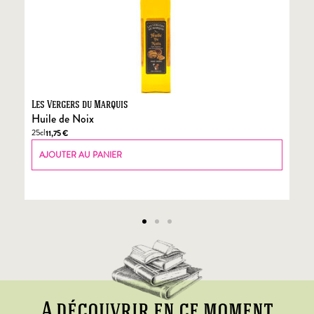
Les Vergers du Marquis
Fo
Huile de Noix
Fo
25cl
70
11,75
€
AJOUTER AU PANIER
A découvrir en ce moment