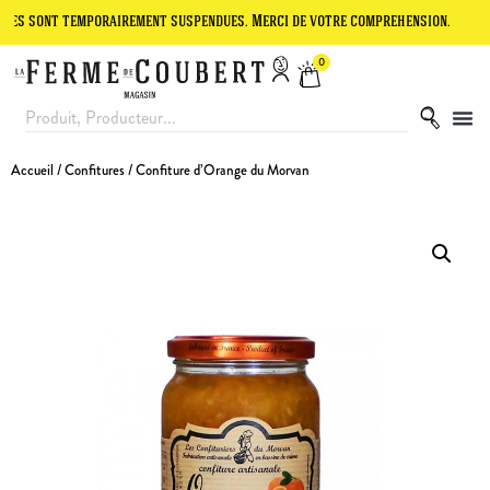
t temporairement suspendues. Merci de votre compréhension.
Le site
0
Accueil
/
Confitures
/ Confiture d’Orange du Morvan