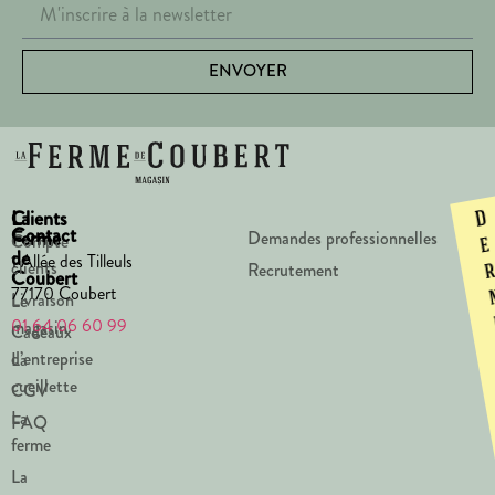
ENVOYER
La
Clients
D
Contact
Ferme
Demandes professionnelles
Compte
e
de
1 Allée des Tilleuls
clients
Recrutement
Coubert
77170 Coubert
Livraison
Le
01 64 06 60 99
magasin
Cadeaux
d’entreprise
La
cueillette
CGV
La
FAQ
ferme
La