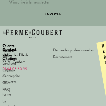
ENVOYER
La
Clients
D
Contact
Ferme
Demandes professionnelles
Compte
e
de
1 Allée des Tilleuls
clients
Recrutement
Coubert
77170 Coubert
Livraison
Le
01 64 06 60 99
magasin
Cadeaux
d’entreprise
La
cueillette
CGV
La
FAQ
ferme
La