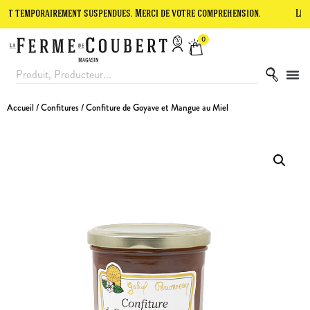
orairement suspendues. Merci de votre compréhension.
Le site est e
0
Accueil
/
Confitures
/ Confiture de Goyave et Mangue au Miel