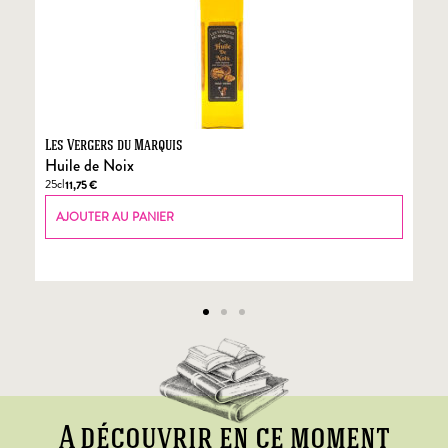
Les Vergers du Marquis
Fo
Huile de Noix
Fo
25cl
70
11,75
€
AJOUTER AU PANIER
A découvrir en ce moment