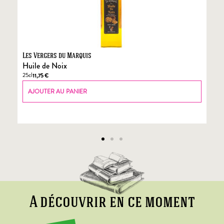
Les Vergers du Marquis
Fo
Huile de Noix
Fo
25cl
70
11,75
€
AJOUTER AU PANIER
A découvrir en ce moment