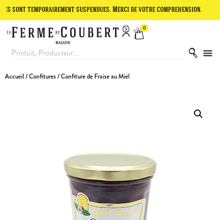
 temporairement suspendues. Merci de votre compréhension.
Le site 
0
Accueil
/
Confitures
/ Confiture de Fraise au Miel