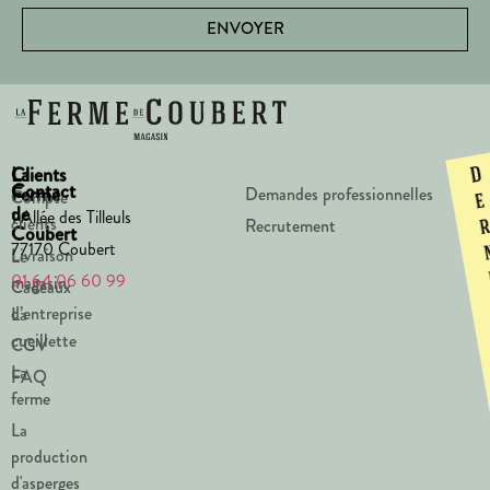
ENVOYER
La
Clients
D
Contact
Ferme
Demandes professionnelles
Compte
e
de
1 Allée des Tilleuls
clients
Recrutement
Coubert
77170 Coubert
Livraison
Le
01 64 06 60 99
magasin
Cadeaux
d’entreprise
La
cueillette
CGV
La
FAQ
ferme
La
production
d'asperges