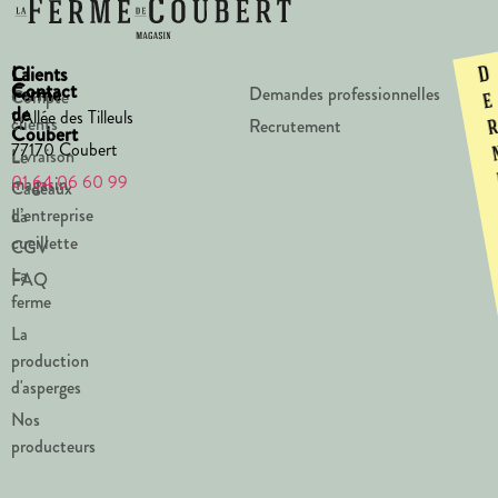
La
Clients
D
Contact
Ferme
Demandes professionnelles
Compte
e
de
1 Allée des Tilleuls
clients
Recrutement
Coubert
77170 Coubert
Livraison
Le
01 64 06 60 99
magasin
Cadeaux
d’entreprise
La
cueillette
CGV
La
FAQ
ferme
La
production
d'asperges
Nos
producteurs