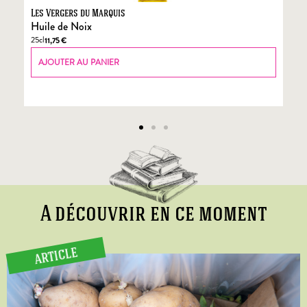
Les Vergers du Marquis
Fo
Huile de Noix
Fo
25cl
70
11,75
€
AJOUTER AU PANIER
A découvrir en ce moment
ARTICLE