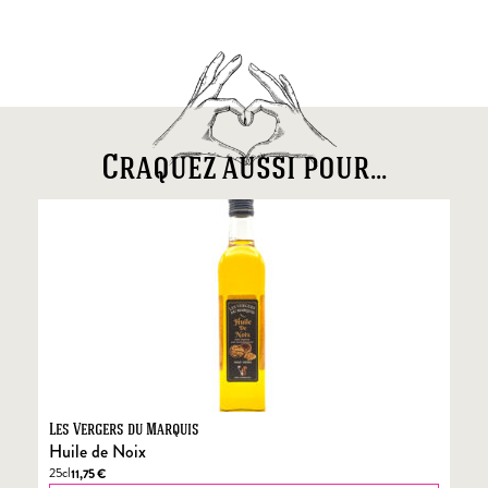
Craquez aussi pour...
Les Vergers du Marquis
Fo
Huile de Noix
Fo
25cl
70
11,75
€