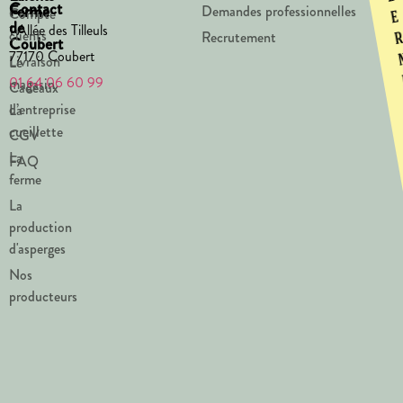
Contact
Ferme
Demandes professionnelles
Compte
e
de
1 Allée des Tilleuls
clients
Recrutement
Coubert
77170 Coubert
Livraison
Le
01 64 06 60 99
magasin
Cadeaux
d’entreprise
La
cueillette
CGV
La
FAQ
ferme
La
production
d'asperges
Nos
producteurs