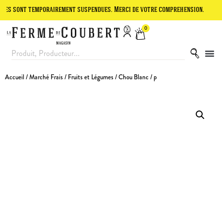
t temporairement suspendues. Merci de votre compréhension.
Le site
0
Accueil
/
Marché Frais
/
Fruits et Légumes
/ Chou Blanc / p