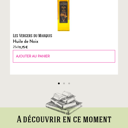
Les Vergers du Marquis
Fo
Huile de Noix
Fo
25cl
70
11,75
€
AJOUTER AU PANIER
A découvrir en ce moment