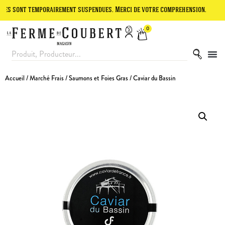
 temporairement suspendues. Merci de votre compréhension.
Le site 
0
Accueil
/
Marché Frais
/
Saumons et Foies Gras
/ Caviar du Bassin