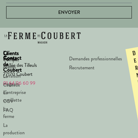
ENVOYER
La
Clients
D
Contact
Ferme
Demandes professionnelles
Compte
e
de
1 Allée des Tilleuls
clients
Recrutement
Coubert
77170 Coubert
Livraison
Le
01 64 06 60 99
magasin
Cadeaux
d’entreprise
La
cueillette
CGV
La
FAQ
ferme
La
production