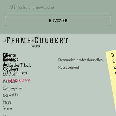
ENVOYER
La
Clients
D
Contact
Ferme
Demandes professionnelles
Compte
e
de
1 Allée des Tilleuls
clients
Recrutement
Coubert
77170 Coubert
Livraison
Le
01 64 06 60 99
magasin
Cadeaux
d’entreprise
La
cueillette
CGV
La
FAQ
ferme
La