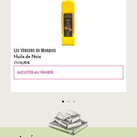
Les Vergers du Marquis
Fo
Huile de Noix
Fo
25cl
70
11,75
€
AJOUTER AU PANIER