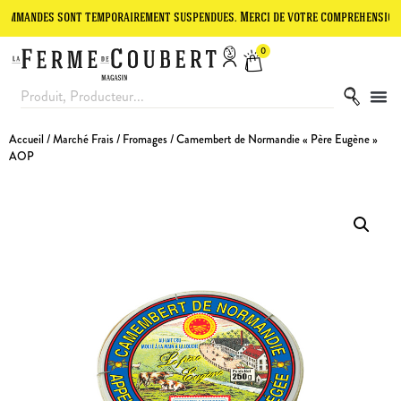
des sont temporairement suspendues. Merci de votre compréhension.
0
Accueil
/
Marché Frais
/
Fromages
/ Camembert de Normandie « Père Eugène »
AOP