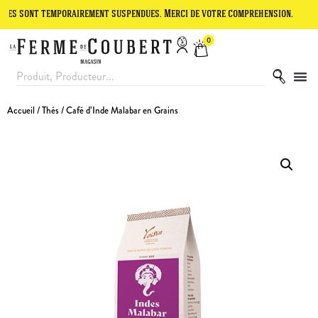
t temporairement suspendues. Merci de votre compréhension.
Le site
0
Accueil
/
Thés
/ Café d’Inde Malabar en Grains