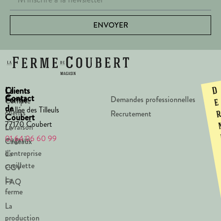
ENVOYER
La
Clients
D
Contact
Ferme
Demandes professionnelles
Compte
e
de
1 Allée des Tilleuls
clients
Recrutement
Coubert
77170 Coubert
Livraison
Le
01 64 06 60 99
magasin
Cadeaux
d’entreprise
La
cueillette
CGV
La
FAQ
ferme
La
production