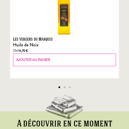
Les Vergers du Marquis
Fo
Huile de Noix
Fo
25cl
70
11,75
€
AJOUTER AU PANIER
A découvrir en ce moment