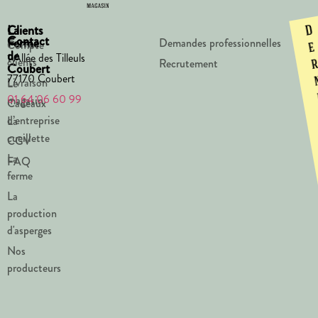
La
Clients
D
Contact
Ferme
Demandes professionnelles
Compte
e
de
1 Allée des Tilleuls
clients
Recrutement
Coubert
77170 Coubert
Livraison
Le
01 64 06 60 99
magasin
Cadeaux
d’entreprise
La
cueillette
CGV
La
FAQ
ferme
La
production
d'asperges
Nos
producteurs