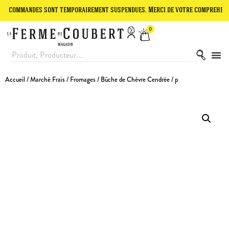
mmandes sont temporairement suspendues. Merci de votre compréhension.
0
Accueil
/
Marché Frais
/
Fromages
/ Bûche de Chèvre Cendrée / p