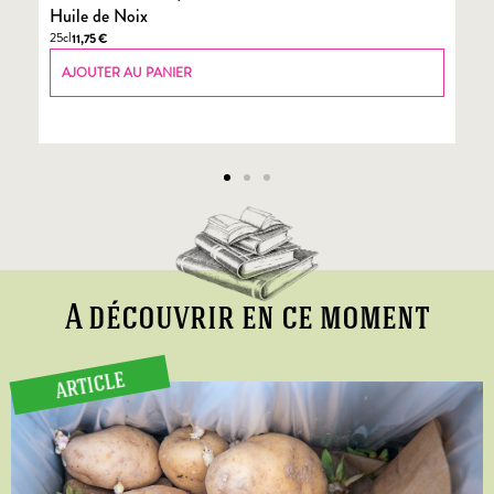
Huile de Noix
Fo
25cl
70
11,75
€
AJOUTER AU PANIER
A découvrir en ce moment
ARTICLE