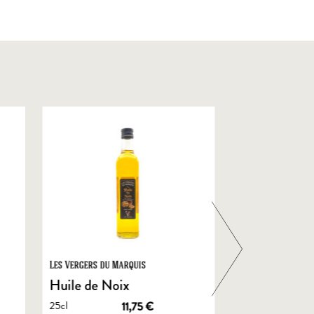
Les Vergers du Marquis
Foie Gras de Chal
Castelnau
Huile de Noix
Foie Gras En
25cl
11,75
€
de Canard