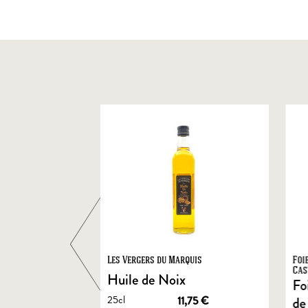
ts
Les Vergers du Marquis
Foi
Cas
Huile de Noix
Fo
25cl
1,90
€
11,75
€
de