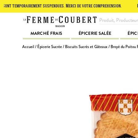
emporairement suspendues. Merci de votre compréhension.
Le site es
MARCHÉ FRAIS
ÉPICERIE SALÉE
ÉPIC
Accueil
/
Épicerie Sucrée
/
Biscuits Sucrés et Gâteaux
/ Broyé du Poitou 