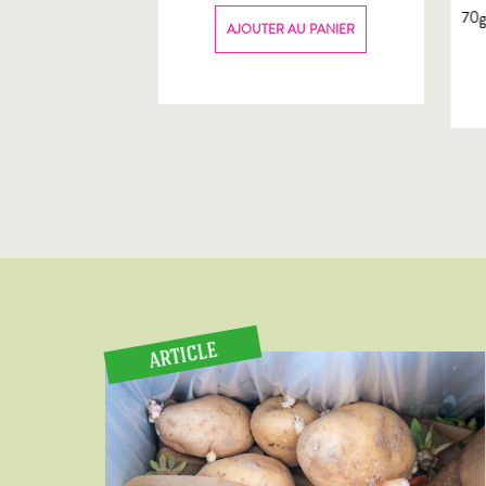
70
AU PANIER
AJOUTER AU PANIER
ARTICLE