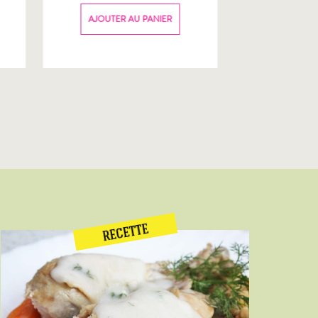
70g
AJOUTER AU PANIER
AJOUTER
RECETTE