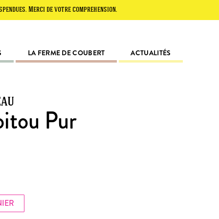
 Merci de votre compréhension.
S
LA FERME DE COUBERT
ACTUALITÉS
eau
oitou Pur
NIER