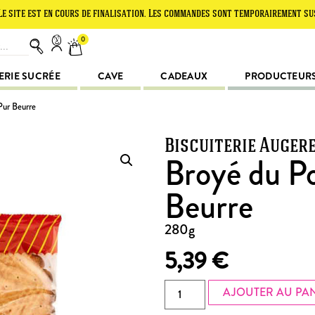
t en cours de finalisation. Les commandes sont temporairement suspendues.
0
ERIE SUCRÉE
CAVE
CADEAUX
PRODUCTEUR
Pur Beurre
Biscuiterie Auger
Broyé du P
Beurre
280g
5,39
€
AJOUTER AU PA